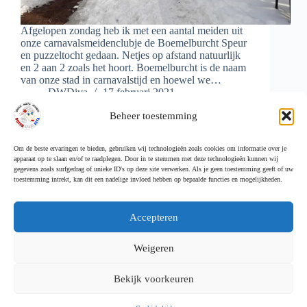
Afgelopen zondag heb ik met een aantal meiden uit
onze carnavalsmeidenclubje de Boemelburcht Speur
en puzzeltocht gedaan. Netjes op afstand natuurlijk
en 2 aan 2 zoals het hoort. Boemelburcht is de naam
van onze stad in carnavalstijd en hoewel we…
DWDiva
17 februari 2021
Beheer toestemming
Om de beste ervaringen te bieden, gebruiken wij technologieën zoals cookies om informatie over je
apparaat op te slaan en/of te raadplegen. Door in te stemmen met deze technologieën kunnen wij
Meer laden
gegevens zoals surfgedrag of unieke ID's op deze site verwerken. Als je geen toestemming geeft of uw
toestemming intrekt, kan dit een nadelige invloed hebben op bepaalde functies en mogelijkheden.
Accepteren
Weigeren
Cookiebeleid (EU)
Follow Me
Bekijk voorkeuren