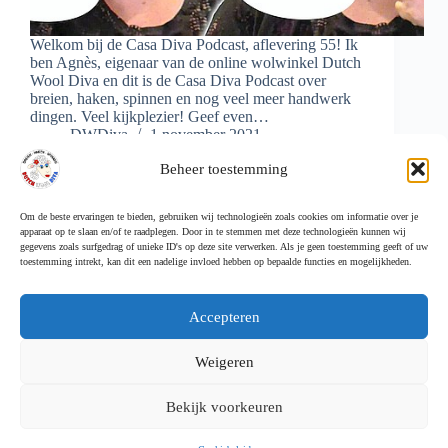
Welkom bij de Casa Diva Podcast, aflevering 55! Ik
ben Agnès, eigenaar van de online wolwinkel Dutch
Wool Diva en dit is de Casa Diva Podcast over
breien, haken, spinnen en nog veel meer handwerk
dingen. Veel kijkplezier! Geef even…
DWDiva
1 november 2021
Beheer toestemming
Om de beste ervaringen te bieden, gebruiken wij technologieën zoals cookies om informatie over je
apparaat op te slaan en/of te raadplegen. Door in te stemmen met deze technologieën kunnen wij
Meer laden
gegevens zoals surfgedrag of unieke ID's op deze site verwerken. Als je geen toestemming geeft of uw
toestemming intrekt, kan dit een nadelige invloed hebben op bepaalde functies en mogelijkheden.
Accepteren
Weigeren
Cookiebeleid (EU)
Follow Me
Bekijk voorkeuren