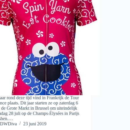
jaar rond deze tijd vind in Frankrijk de Tour
nce plaats. Dit jaar starten ze op zaterdag 6
p de Grote Markt in Brussel om uiteindelijk
dag 28 juli op de Champs-Élysées in Parijs
ishen.…
DWDiva
23 juni 2019