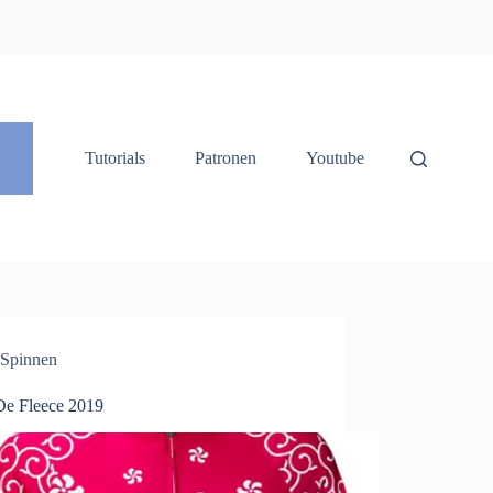
Tutorials
Patronen
Youtube
Spinnen
De Fleece 2019