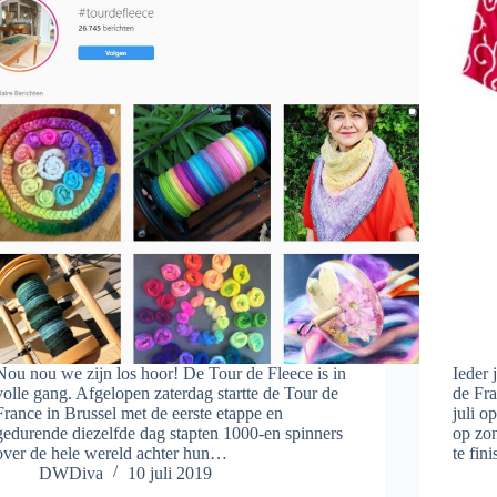
Nou nou we zijn los hoor! De Tour de Fleece is in
Ieder 
volle gang. Afgelopen zaterdag startte de Tour de
de Fra
France in Brussel met de eerste etappe en
juli o
gedurende diezelfde dag stapten 1000-en spinners
op zon
over de hele wereld achter hun…
te fin
DWDiva
10 juli 2019