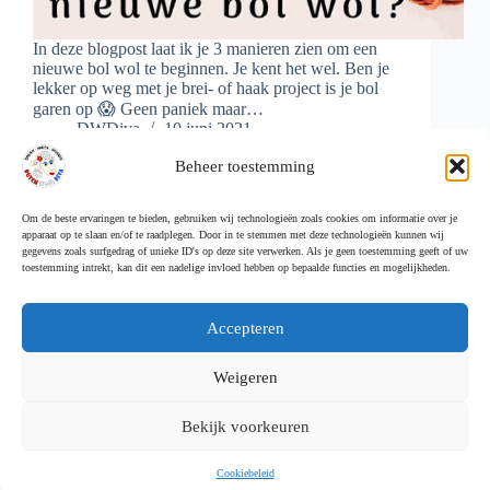
In deze blogpost laat ik je 3 manieren zien om een
nieuwe bol wol te beginnen. Je kent het wel. Ben je
lekker op weg met je brei- of haak project is je bol
garen op 😱 Geen paniek maar…
DWDiva
10 juni 2021
Beheer toestemming
Om de beste ervaringen te bieden, gebruiken wij technologieën zoals cookies om informatie over je
apparaat op te slaan en/of te raadplegen. Door in te stemmen met deze technologieën kunnen wij
Meer laden
gegevens zoals surfgedrag of unieke ID's op deze site verwerken. Als je geen toestemming geeft of uw
toestemming intrekt, kan dit een nadelige invloed hebben op bepaalde functies en mogelijkheden.
Accepteren
Weigeren
Cookiebeleid (EU)
Follow Me
Bekijk voorkeuren
Cookiebeleid
Copyright © 2026 Dutch Diva Blog