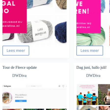
Lees meer
Lees meer
Droombreien
Nieuwe
kleuren
in
de
Tour de Fleece update
Dag juni, hallo juli!
shop!
DWDiva
DWDiva