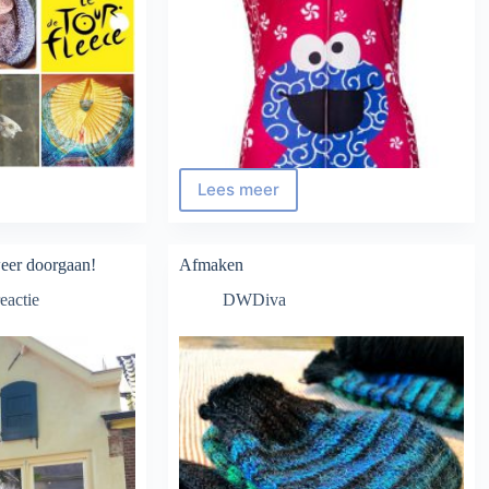
Lees meer
Tour
De
Fleece
2019
eer doorgaan!
Afmaken
reactie
DWDiva