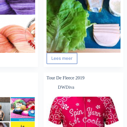
Lees meer
6
STEPS
TO
WRAP
Tour De Fleece 2019
&
DWDiva
ROLL