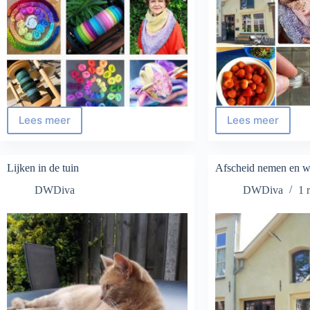
Lees meer
Lees meer
Tour
Dag
de
juni,
Fleece
hallo
update
juli!
Lijken in de tuin
Afscheid nemen en w
DWDiva
DWDiva
1 