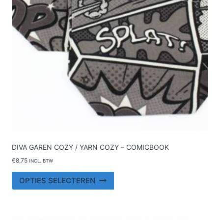
DIVA GAREN COZY / YARN COZY – COMICBOOK
€
8,75
INCL. BTW
Dit
OPTIES SELECTEREN
product
heeft
meerdere
variaties.