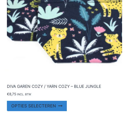
op
de
productpagina
DIVA GAREN COZY / YARN COZY – BLUE JUNGLE
€
8,75
INCL. BTW
Dit
OPTIES SELECTEREN
product
heeft
meerdere
variaties.