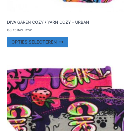
DIVA GAREN COZY / YARN COZY – URBAN
€
8,75
INCL. BTW
Dit
OPTIES SELECTEREN
product
heeft
meerdere
variaties.
Deze
optie
kan
gekozen
worden
op
de
productpagina