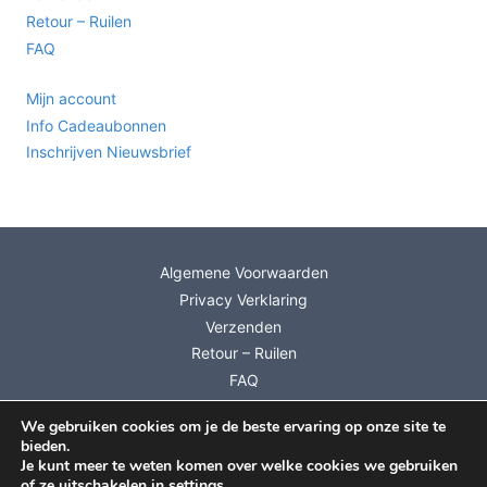
Retour – Ruilen
FAQ
Mijn account
Info Cadeaubonnen
Inschrijven Nieuwsbrief
Algemene Voorwaarden
Privacy Verklaring
Verzenden
Retour – Ruilen
FAQ
Mijn account
We gebruiken cookies om je de beste ervaring op onze site te
Info Cadeaubonnen
bieden.
Inschrijven Nieuwsbrief
Je kunt meer te weten komen over welke cookies we gebruiken
of ze uitschakelen in
settings
.