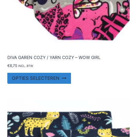
DIVA GAREN COZY / YARN COZY – WOW GIRL
€
8,75
INCL. BTW
Dit
OPTIES SELECTEREN
product
heeft
meerdere
variaties.
Deze
optie
kan
gekozen
worden