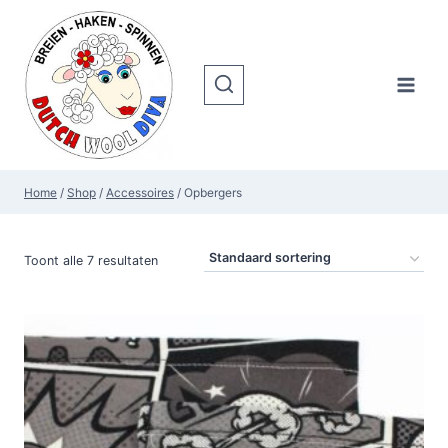
Doorgaan
naar
inhoud
Home
/
Shop
/
Accessoires
/
Opbergers
Toont alle 7 resultaten