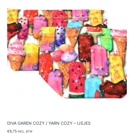
Deze
optie
kan
gekozen
worden
op
de
productpagina
DIVA GAREN COZY / YARN COZY – IJSJES
€
8,75
INCL. BTW