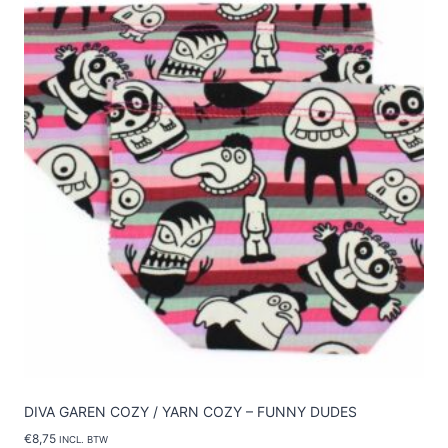
Deze
optie
kan
gekozen
worden
op
de
productpagina
DIVA GAREN COZY / YARN COZY – FUNNY DUDES
€
8,75
INCL. BTW