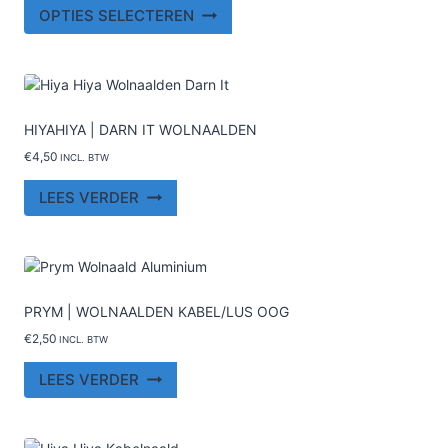
Dit
OPTIES SELECTEREN
product
heeft
meerdere
variaties.
Deze
HIYAHIYA | DARN IT WOLNAALDEN
optie
€
4,50
INCL. BTW
kan
gekozen
LEES VERDER
worden
op
de
productpagina
PRYM | WOLNAALDEN KABEL/LUS OOG
€
2,50
INCL. BTW
LEES VERDER