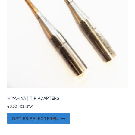
gekozen
worden
op
de
productpagina
HIYAHIYA | TIP ADAPTERS
€
6,50
INCL. BTW
Dit
OPTIES SELECTEREN
product
heeft