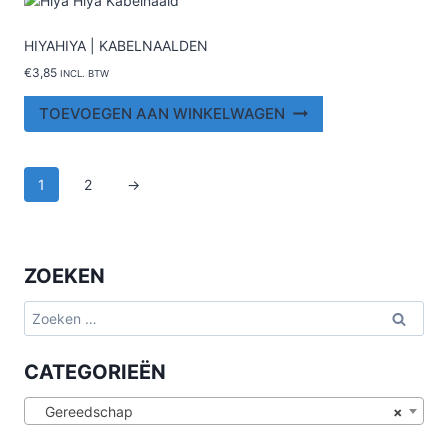
HIYAHIYA | KABELNAALDEN
€
3,85
INCL. BTW
TOEVOEGEN AAN WINKELWAGEN
1
2
→
ZOEKEN
Zoeken
naar:
CATEGORIEËN
Gereedschap
×