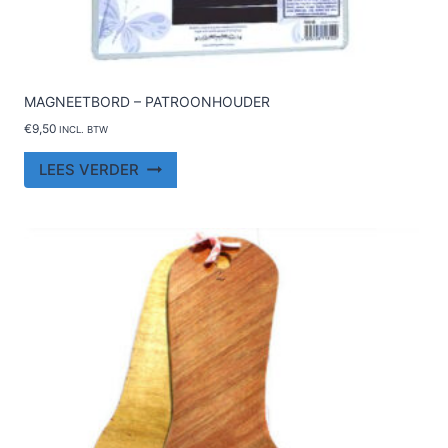
MAGNEETBORD – PATROONHOUDER
€
9,50
INCL. BTW
LEES VERDER