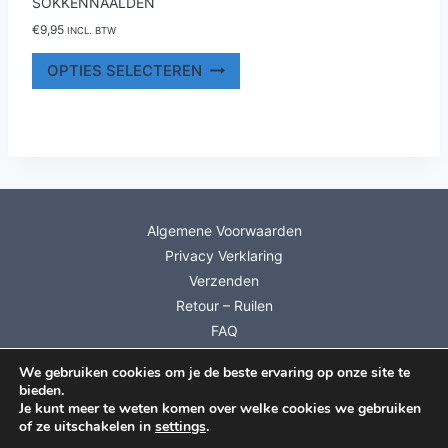
SOKKENNAALDEN
€
9,95
INCL. BTW
Dit
OPTIES SELECTEREN
product
heeft
meerdere
variaties.
Deze
optie
kan
Algemene Voorwaarden
gekozen
Privacy Verklaring
worden
Verzenden
op
de
Retour – Ruilen
productpagina
FAQ
Mijn account
We gebruiken cookies om je de beste ervaring op onze site te
Info Cadeaubonnen
bieden.
Inschrijven Nieuwsbrief
Je kunt meer te weten komen over welke cookies we gebruiken
of ze uitschakelen in
settings
.
© 2026 Dutch Wool Diva