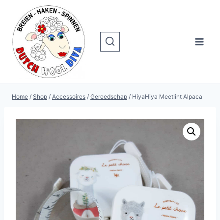
Doorgaan
naar
inhoud
Home
/
Shop
/
Accessoires
/
Gereedschap
/
HiyaHiya Meetlint Alpaca