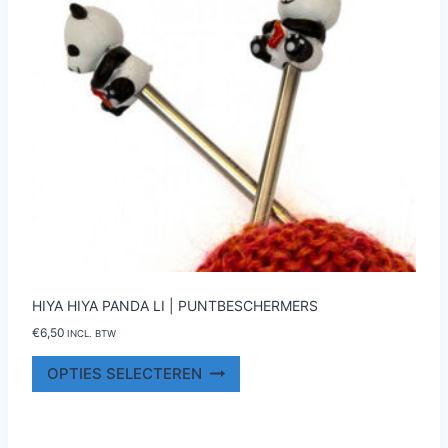
op
de
productpagina
HIYA HIYA PANDA LI | PUNTBESCHERMERS
€
6,50
INCL. BTW
Dit
OPTIES SELECTEREN
product
heeft
meerdere