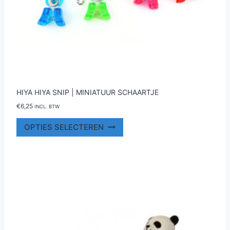
HIYA HIYA SNIP | MINIATUUR SCHAARTJE
€
6,25
INCL. BTW
Dit
OPTIES SELECTEREN
product
heeft
meerdere
variaties.
Deze
optie
kan
gekozen
worden