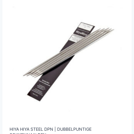
variaties.
Deze
optie
kan
gekozen
worden
op
de
productpagina
HIYA HIYA STEEL DPN | DUBBELPUNTIGE