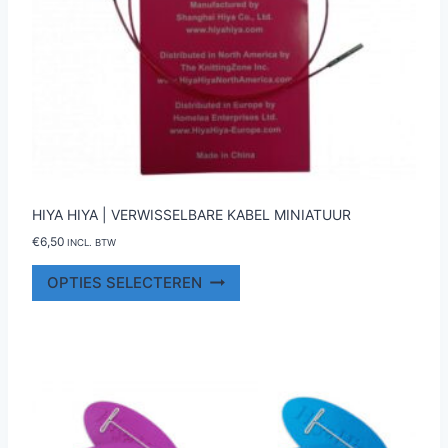
HIYA HIYA | VERWISSELBARE KABEL MINIATUUR
€
6,50
INCL. BTW
Dit
OPTIES SELECTEREN
product
heeft
meerdere
variaties.
Deze
optie
kan