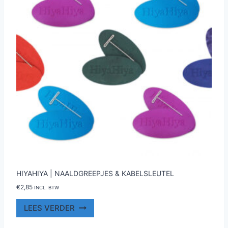
gekozen
worden
op
de
productpagina
HIYAHIYA | NAALDGREEPJES & KABELSLEUTEL
€
2,85
INCL. BTW
LEES VERDER