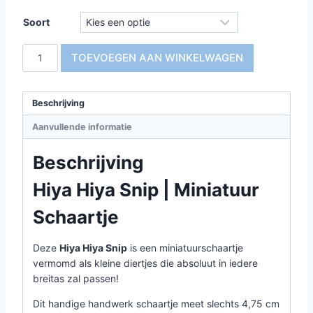
Soort
Hiya
TOEVOEGEN AAN WINKELWAGEN
Hiya
Snip
|
Beschrijving
Miniatuur
Aanvullende informatie
Schaartje
aantal
Beschrijving
Hiya Hiya Snip | Miniatuur
Schaartje
Deze
Hiya Hiya Snip
is een miniatuurschaartje
vermomd als kleine diertjes die absoluut in iedere
breitas zal passen!
Dit handige handwerk schaartje meet slechts 4,75 cm