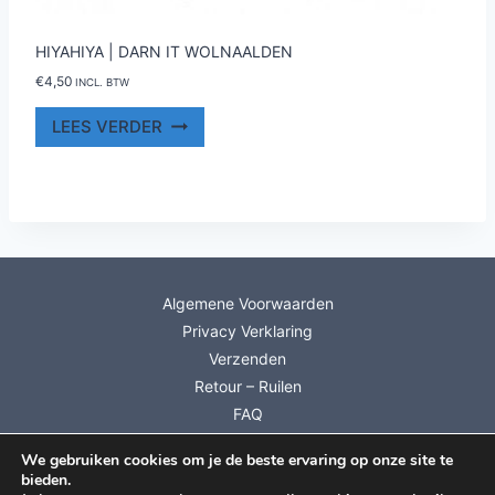
HIYAHIYA | DARN IT WOLNAALDEN
€
4,50
INCL. BTW
LEES VERDER
Algemene Voorwaarden
Privacy Verklaring
Verzenden
Retour – Ruilen
FAQ
Mijn account
We gebruiken cookies om je de beste ervaring op onze site te
Info Cadeaubonnen
bieden.