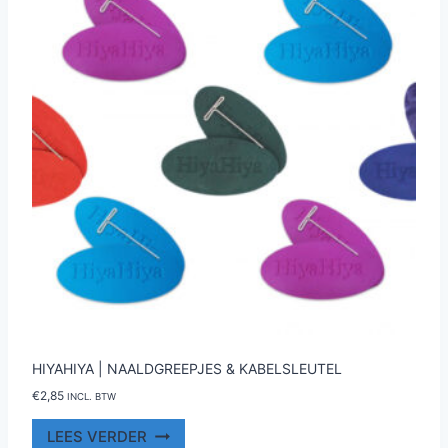
kan
gekozen
worden
op
de
productpagina
HIYAHIYA | NAALDGREEPJES & KABELSLEUTEL
€
2,85
INCL. BTW
LEES VERDER