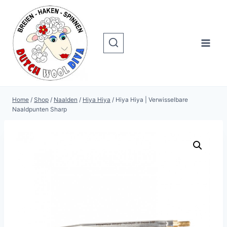
Doorgaan
naar
inhoud
Home
/
Shop
/
Naalden
/
Hiya Hiya
/
Hiya Hiya | Verwisselbare
Naaldpunten Sharp