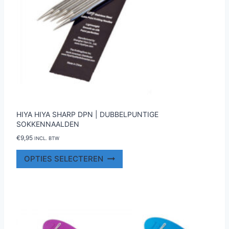
HIYA HIYA SHARP DPN | DUBBELPUNTIGE
SOKKENNAALDEN
€
9,95
INCL. BTW
Dit
OPTIES SELECTEREN
product
heeft
meerdere
variaties.
Deze
optie