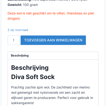
Gewicht:
100 gram
Deze wol is niet geschikt om te vilten. (Handwas en plat
drogen)
2 op voorraad
Night
TOEVOEGEN AAN WINKELWAGEN
Rebel
|
Diva
Beschrijving
Soft
Sock
Beschrijving
aantal
Diva Soft Sock
Prachtig zachte spin wol. De zachtheid van merino
wol gemengd met nylonvezels om een ​​zacht en
slijtvast garen te produceren. Perfect voor gebruik in
sokkengarens!