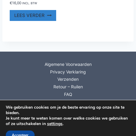
€
16,00
INCL. BTW
LEES VERDER
Algemene Voorwaarden
Privacy Verklaring
Verzenden
Retour – Ruilen
FAQ
Mijn account
We gebruiken cookies om je de beste ervaring op onze site te
Info Cadeaubonnen
bieden.
Inschrijven Nieuwsbrief
Je kunt meer te weten komen over welke cookies we gebruiken
of ze uitschakelen in
settings
.
© 2026 Dutch Wool Diva
Accepteer