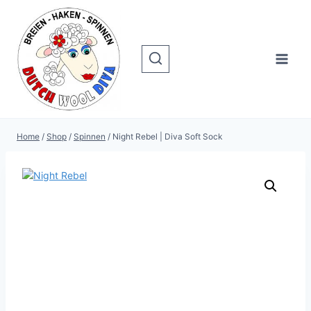
Doorgaan
naar
inhoud
Home
/
Shop
/
Spinnen
/
Night Rebel | Diva Soft Sock