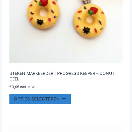
STEKEN MARKEERDER | PROGRESS KEEPER – DONUT
GEEL
€
3,95
INCL. BTW
Dit
OPTIES SELECTEREN
product
heeft
meerdere
variaties.
Deze