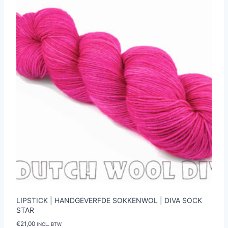
optie
kan
gekozen
worden
op
de
productpagina
LIPSTICK | HANDGEVERFDE SOKKENWOL | DIVA SOCK
STAR
€
21,00
INCL. BTW