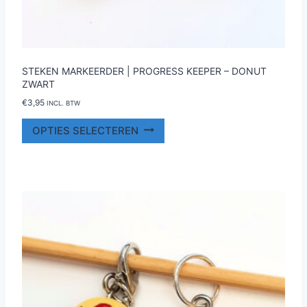
STEKEN MARKEERDER | PROGRESS KEEPER – DONUT
ZWART
€
3,95
INCL. BTW
Dit
OPTIES SELECTEREN
product
heeft
meerdere
variaties.
Deze
optie
kan
gekozen
worden
op
de
productpagina