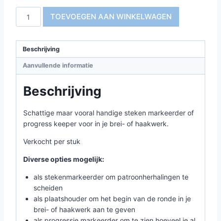
Steken
TOEVOEGEN AAN WINKELWAGEN
Markeerder
|
Progress
Beschrijving
Keeper
Aanvullende informatie
-
Rolcake
Beschrijving
Roze
aantal
Schattige maar vooral handige steken markeerder of
progress keeper voor in je brei- of haakwerk.
Verkocht per stuk
Diverse opties mogelijk:
als stekenmarkeerder om patroonherhalingen te
scheiden
als plaatshouder om het begin van de ronde in je
brei- of haakwerk aan te geven
als progressie markeerder om te zien hoeveel je al