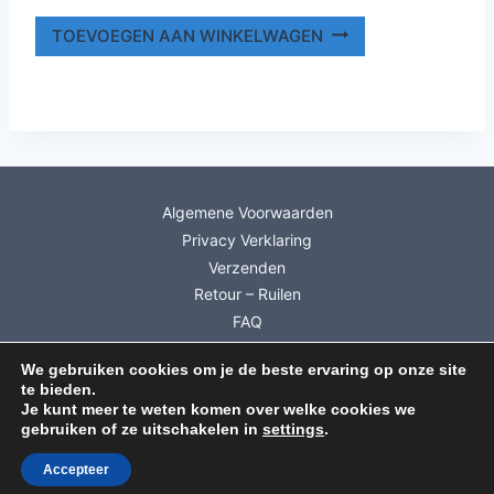
TOEVOEGEN AAN WINKELWAGEN
Algemene Voorwaarden
Privacy Verklaring
Verzenden
Retour – Ruilen
FAQ
Mijn account
We gebruiken cookies om je de beste ervaring op onze site
Info Cadeaubonnen
te bieden.
Inschrijven Nieuwsbrief
Je kunt meer te weten komen over welke cookies we
gebruiken of ze uitschakelen in
settings
.
© 2026 Dutch Wool Diva
Accepteer