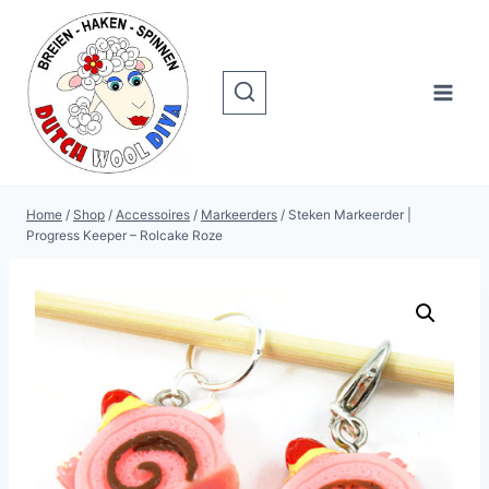
Doorgaan
naar
inhoud
Home
/
Shop
/
Accessoires
/
Markeerders
/
Steken Markeerder |
Progress Keeper – Rolcake Roze