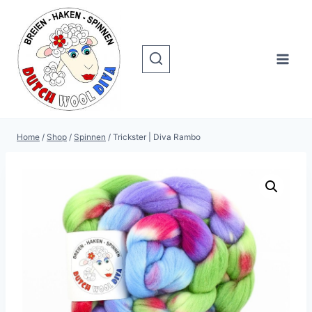
Doorgaan
naar
inhoud
Home
/
Shop
/
Spinnen
/
Trickster | Diva Rambo