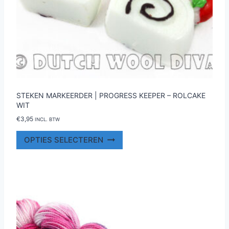
STEKEN MARKEERDER | PROGRESS KEEPER – ROLCAKE
WIT
€
3,95
INCL. BTW
Dit
OPTIES SELECTEREN
product
heeft
meerdere
variaties.
Deze
optie
kan
gekozen