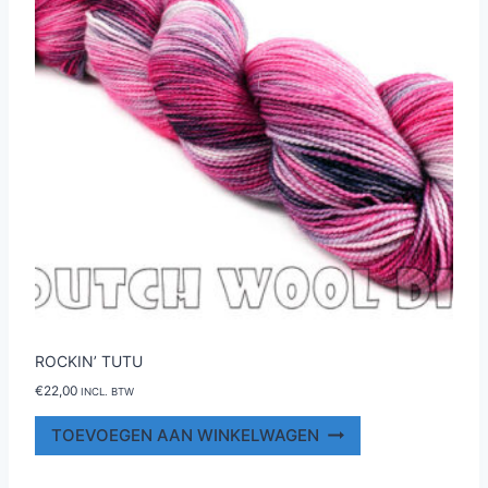
worden
op
de
productpagina
ROCKIN’ TUTU
€
22,00
INCL. BTW
TOEVOEGEN AAN WINKELWAGEN