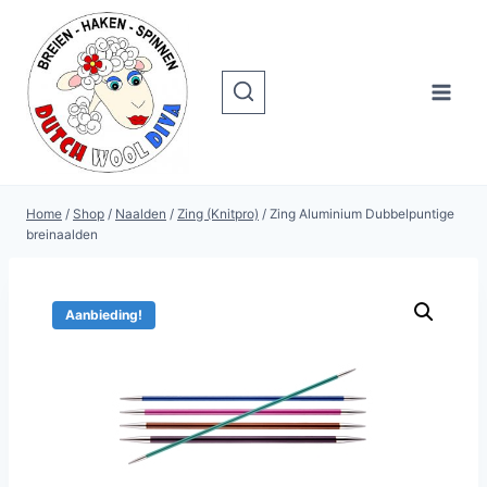
Doorgaan
naar
inhoud
Home
/
Shop
/
Naalden
/
Zing (Knitpro)
/
Zing Aluminium Dubbelpuntige
breinaalden
Aanbieding!