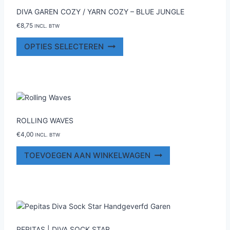
DIVA GAREN COZY / YARN COZY – BLUE JUNGLE
€
8,75
INCL. BTW
Dit
OPTIES SELECTEREN
product
heeft
meerdere
variaties.
Deze
optie
ROLLING WAVES
kan
gekozen
€
4,00
INCL. BTW
worden
TOEVOEGEN AAN WINKELWAGEN
op
de
productpagina
PEPITAS | DIVA SOCK STAR