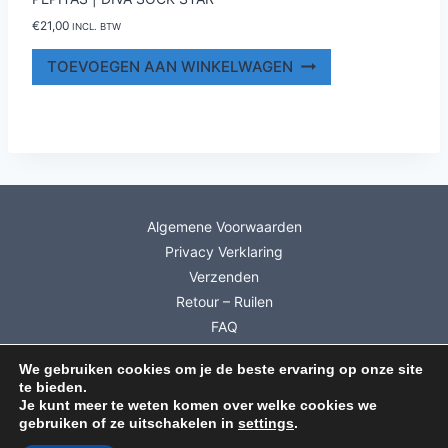
€
21,00
INCL. BTW
TOEVOEGEN AAN WINKELWAGEN
Algemene Voorwaarden
Privacy Verklaring
Verzenden
Retour – Ruilen
FAQ
Mijn account
We gebruiken cookies om je de beste ervaring op onze site
Info Cadeaubonnen
te bieden.
Inschrijven Nieuwsbrief
Je kunt meer te weten komen over welke cookies we
gebruiken of ze uitschakelen in
settings
.
© 2026 Dutch Wool Diva