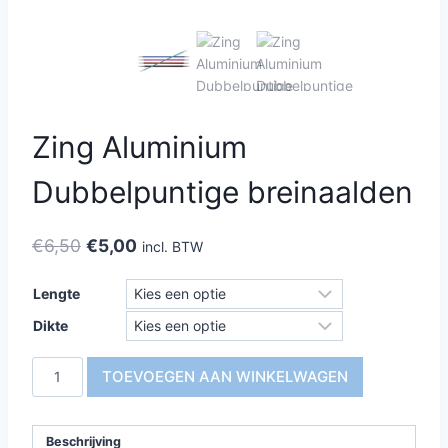
Zing Aluminium
Dubbelpuntige breinaalden
Oorspronkelijke
Huidige
€
6,50
€
5,00
incl. BTW
prijs
prijs
Lengte
was:
is:
Dikte
€6,50.
€5,00.
Zing
TOEVOEGEN AAN WINKELWAGEN
Aluminium
Dubbelpuntige
breinaalden
Beschrijving